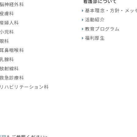
看護部について
脳神経外科
基本理念・方針・メッ
皮膚科
活動紹介
産婦人科
教育プログラム
小児科
福利厚生
眼科
耳鼻咽喉科
乳腺科
放射線科
救急診療科
リハビリテーション科
質問
もご参照ください>