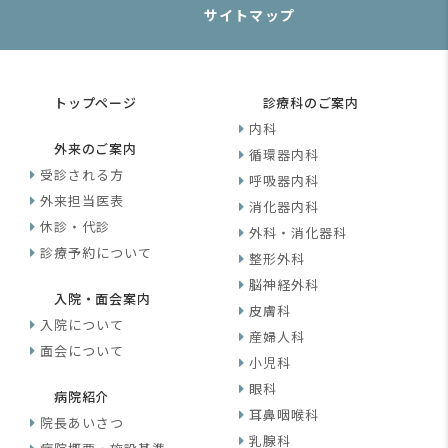
サイトマップ
トップページ
診療科のご案内
内科
外来のご案内
循環器内科
受診される方
呼吸器内科
外来担当医表
消化器内科
休診・代診
外科・消化器科
診療予約について
整形外科
脳神経外科
入院・面会案内
皮膚科
入院について
産婦人科
面会について
小児科
眼科
病院紹介
耳鼻咽喉科
院長あいさつ
乳腺科