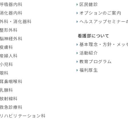
呼吸器内科
区民健診
消化器内科
オプションのご案内
外科・消化器科
ヘルスアップセミナー
整形外科
看護部について
脳神経外科
基本理念・方針・メッ
皮膚科
活動紹介
産婦人科
教育プログラム
小児科
福利厚生
眼科
耳鼻咽喉科
乳腺科
放射線科
救急診療科
リハビリテーション科