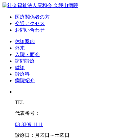
医療関係者の方
交通アクセス
お問い合わせ
休診案内
外来
入院・面会
訪問診療
健診
診療科
病院紹介
TEL
代表番号：
03-3309-1111
診療日：月曜日～土曜日