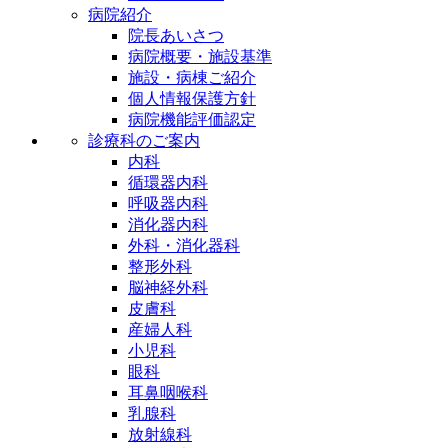
病院紹介
院長あいさつ
病院概要・施設基準
施設・病棟ご紹介
個人情報保護方針
病院機能評価認定
診療科のご案内
内科
循環器内科
呼吸器内科
消化器内科
外科・消化器科
整形外科
脳神経外科
皮膚科
産婦人科
小児科
眼科
耳鼻咽喉科
乳腺科
放射線科