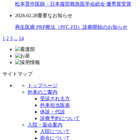
松本晋作医師・日本腹部救急医学会総会 優秀賞受賞
2026.02.28
重要なお知らせ
再生医療 PRP療法（PFC-FD）診療開始のお知らせ
1
2
3
...
14
サイトマップ
トップページ
外来のご案内
受診される方
外来担当医表
休診・代診
診療予約について
入院・面会案内
入院について
面会について