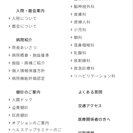
脳神経外科
入院・面会案内
皮膚科
入院について
産婦人科
面会について
小児科
眼科
病院紹介
耳鼻咽喉科
院長あいさつ
乳腺科
病院概要・施設基準
放射線科
施設・病棟ご紹介
救急診療科
個人情報保護方針
リハビリテーション科
病院機能評価認定
健診のご案内
よくある質問
人間ドック
交通アクセス
企業健診
区民健診
医療関係者の方へ
オプションのご案内
ヘルスアップセミナーのご
採用情報