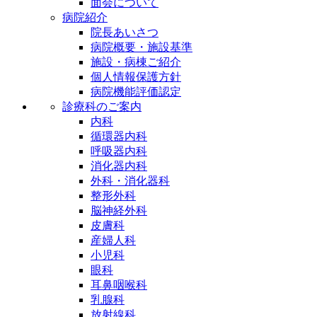
面会について
病院紹介
院長あいさつ
病院概要・施設基準
施設・病棟ご紹介
個人情報保護方針
病院機能評価認定
診療科のご案内
内科
循環器内科
呼吸器内科
消化器内科
外科・消化器科
整形外科
脳神経外科
皮膚科
産婦人科
小児科
眼科
耳鼻咽喉科
乳腺科
放射線科