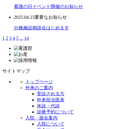
看護の日イベント開催のお知らせ
2025.04.23
重要なお知らせ
分娩施設相談会はじめます
1
2
3
4
5
...
14
サイトマップ
トップページ
外来のご案内
受診される方
外来担当医表
休診・代診
診療予約について
入院・面会案内
入院について