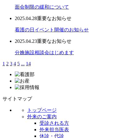
面会制限の緩和について
2025.04.28
重要なお知らせ
看護の日イベント開催のお知らせ
2025.04.23
重要なお知らせ
分娩施設相談会はじめます
1
2
3
4
5
...
14
サイトマップ
トップページ
外来のご案内
受診される方
外来担当医表
休診・代診