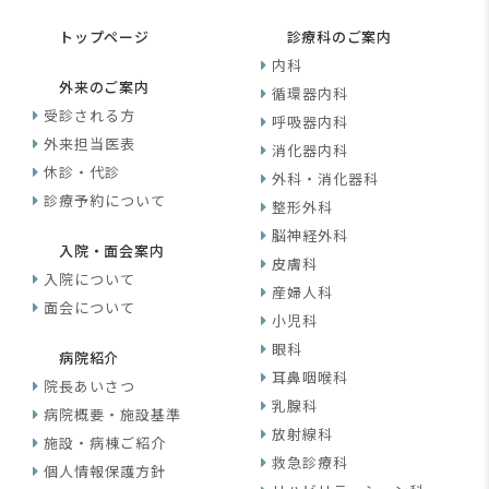
トップページ
診療科のご案内
内科
外来のご案内
循環器内科
受診される方
呼吸器内科
外来担当医表
消化器内科
休診・代診
外科・消化器科
診療予約について
整形外科
脳神経外科
入院・面会案内
皮膚科
入院について
産婦人科
面会について
小児科
眼科
病院紹介
耳鼻咽喉科
院長あいさつ
乳腺科
病院概要・施設基準
放射線科
施設・病棟ご紹介
救急診療科
個人情報保護方針