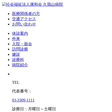
医療関係者の方
交通アクセス
お問い合わせ
休診案内
外来
入院・面会
訪問診療
健診
診療科
病院紹介
TEL
代表番号：
03-3309-1111
診療日：月曜日～土曜日