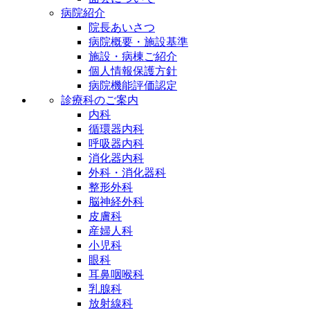
病院紹介
院長あいさつ
病院概要・施設基準
施設・病棟ご紹介
個人情報保護方針
病院機能評価認定
診療科のご案内
内科
循環器内科
呼吸器内科
消化器内科
外科・消化器科
整形外科
脳神経外科
皮膚科
産婦人科
小児科
眼科
耳鼻咽喉科
乳腺科
放射線科