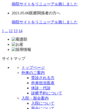
病院サイトをリニューアル致しました
2021.05.06
医療関係者の方へ
病院サイトをリニューアル致しました
1
...
12
13
14
サイトマップ
トップページ
外来のご案内
受診される方
外来担当医表
休診・代診
診療予約について
入院・面会案内
入院について
面会について