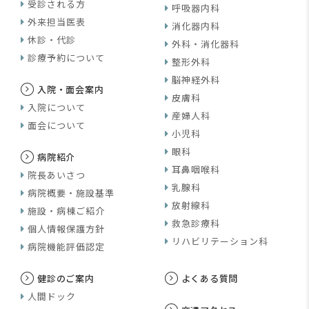
受診される方
呼吸器内科
外来担当医表
消化器内科
休診・代診
外科・消化器科
診療予約について
整形外科
脳神経外科
入院・面会案内
皮膚科
入院について
産婦人科
面会について
小児科
眼科
病院紹介
耳鼻咽喉科
院長あいさつ
乳腺科
病院概要・施設基準
放射線科
施設・病棟ご紹介
救急診療科
個人情報保護方針
リハビリテーション科
病院機能評価認定
健診のご案内
よくある質問
人間ドック