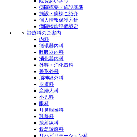
院長あいさつ
病院概要・施設基準
施設・病棟ご紹介
個人情報保護方針
病院機能評価認定
診療科のご案内
内科
循環器内科
呼吸器内科
消化器内科
外科・消化器科
整形外科
脳神経外科
皮膚科
産婦人科
小児科
眼科
耳鼻咽喉科
乳腺科
放射線科
救急診療科
リハビリテーション科