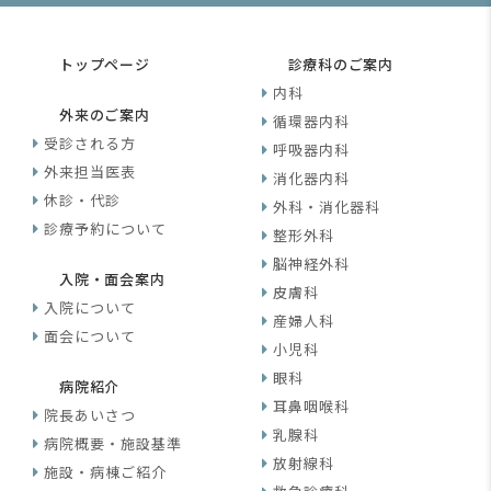
トップページ
診療科のご案内
内科
外来のご案内
循環器内科
受診される方
呼吸器内科
外来担当医表
消化器内科
休診・代診
外科・消化器科
診療予約について
整形外科
脳神経外科
入院・面会案内
皮膚科
入院について
産婦人科
面会について
小児科
眼科
病院紹介
耳鼻咽喉科
院長あいさつ
乳腺科
病院概要・施設基準
放射線科
施設・病棟ご紹介