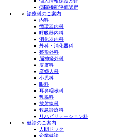
個人情報保護方針
病院機能評価認定
診療科のご案内
内科
循環器内科
呼吸器内科
消化器内科
外科・消化器科
整形外科
脳神経外科
皮膚科
産婦人科
小児科
眼科
耳鼻咽喉科
乳腺科
放射線科
救急診療科
リハビリテーション科
健診のご案内
人間ドック
企業健診