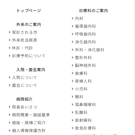
トップページ
診療科のご案内
内科
外来のご案内
循環器内科
受診される方
呼吸器内科
外来担当医表
消化器内科
休診・代診
外科・消化器科
診療予約について
整形外科
脳神経外科
入院・面会案内
皮膚科
入院について
産婦人科
面会について
小児科
眼科
病院紹介
耳鼻咽喉科
院長あいさつ
乳腺科
病院概要・施設基準
放射線科
施設・病棟ご紹介
救急診療科
個人情報保護方針