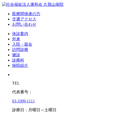
医療関係者の方
交通アクセス
お問い合わせ
休診案内
外来
入院・面会
訪問診療
健診
診療科
病院紹介
TEL
代表番号：
03-3309-1111
診療日：月曜日～土曜日