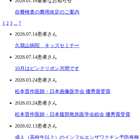
2026.01.16
重要なお知らせ
自費検査の費用改定のご案内
1
2
3
...
7
2026.07.14
患者さん
久我山病院 キッズセミナー
2026.07.14
患者さん
10月はピンクリボン月間です
2026.03.24
患者さん
松本晋作医師・日本画像医学会 優秀賞受賞
2026.03.24
患者さん
松本晋作医師・日本腹部救急医学会総会 優秀賞受賞
2026.02.13
患者さん
成人（高校生以上）のインフルエンザワクチン予防接種