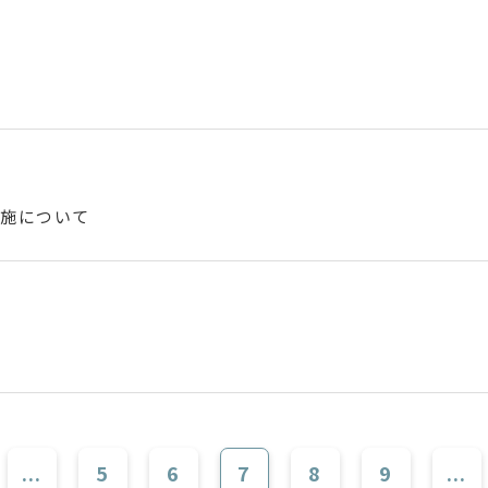
実施について
...
5
6
7
8
9
...