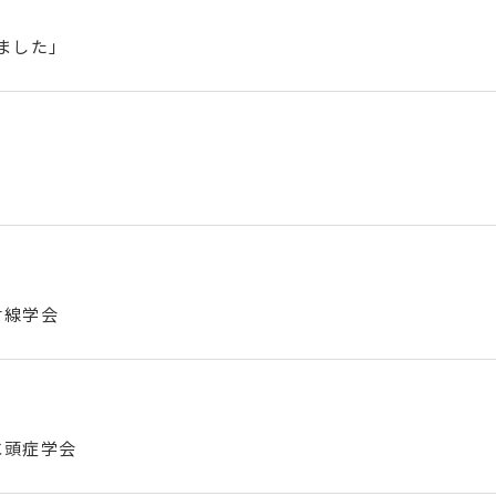
ました」
射線学会
水頭症学会