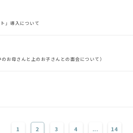
スト」導入について
中のお母さんと上のお子さんとの面会について）
1
2
3
4
...
14