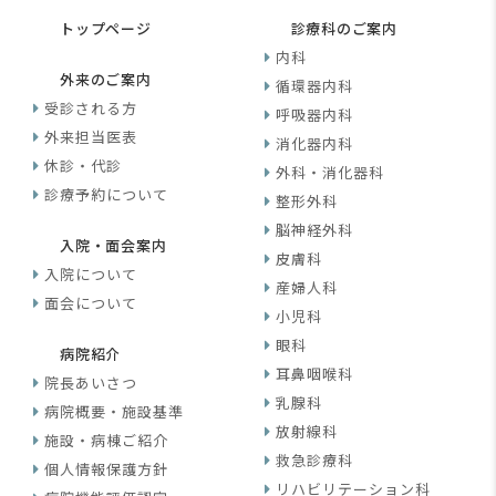
トップページ
診療科のご案内
内科
外来のご案内
循環器内科
受診される方
呼吸器内科
外来担当医表
消化器内科
休診・代診
外科・消化器科
診療予約について
整形外科
脳神経外科
入院・面会案内
皮膚科
入院について
産婦人科
面会について
小児科
眼科
病院紹介
耳鼻咽喉科
院長あいさつ
乳腺科
病院概要・施設基準
放射線科
施設・病棟ご紹介
救急診療科
個人情報保護方針
リハビリテーション科