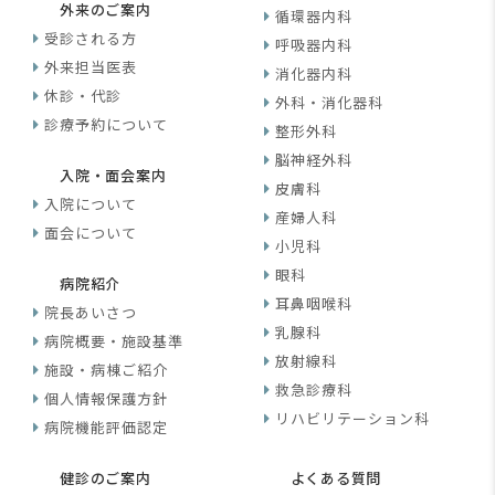
外来のご案内
循環器内科
受診される方
呼吸器内科
外来担当医表
消化器内科
休診・代診
外科・消化器科
診療予約について
整形外科
脳神経外科
入院・面会案内
皮膚科
入院について
産婦人科
面会について
小児科
眼科
病院紹介
耳鼻咽喉科
院長あいさつ
乳腺科
病院概要・施設基準
放射線科
施設・病棟ご紹介
救急診療科
個人情報保護方針
リハビリテーション科
病院機能評価認定
健診のご案内
よくある質問