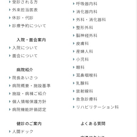
受診される方
呼吸器内科
外来担当医表
消化器内科
休診・代診
外科・消化器科
診療予約について
整形外科
脳神経外科
入院・面会案内
皮膚科
入院について
産婦人科
面会について
小児科
眼科
病院紹介
耳鼻咽喉科
院長あいさつ
乳腺科
病院概要・施設基準
放射線科
施設・病棟ご紹介
救急診療科
個人情報保護方針
リハビリテーション科
病院機能評価認定
健診のご案内
よくある質問
人間ドック