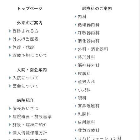
トップページ
診療科のご案内
内科
外来のご案内
循環器内科
受診される方
呼吸器内科
外来担当医表
消化器内科
休診・代診
外科・消化器科
診療予約について
整形外科
脳神経外科
入院・面会案内
皮膚科
入院について
産婦人科
面会について
小児科
眼科
病院紹介
耳鼻咽喉科
院長あいさつ
乳腺科
病院概要・施設基準
放射線科
施設・病棟ご紹介
救急診療科
個人情報保護方針
リハビリテーション科