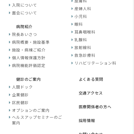
皮膚科
入院について
産婦人科
面会について
小児科
眼科
病院紹介
耳鼻咽喉科
院長あいさつ
乳腺科
病院概要・施設基準
放射線科
施設・病棟ご紹介
救急診療科
個人情報保護方針
リハビリテーション科
病院機能評価認定
健診のご案内
よくある質問
人間ドック
交通アクセス
企業健診
区民健診
医療関係者の方へ
オプションのご案内
ヘルスアップセミナーのご
採用情報
案内