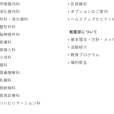
呼吸器内科
区民健診
消化器内科
オプションのご案内
外科・消化器科
ヘルスアップセミナー
整形外科
看護部について
脳神経外科
基本理念・方針・メッ
皮膚科
活動紹介
産婦人科
教育プログラム
小児科
福利厚生
眼科
耳鼻咽喉科
乳腺科
放射線科
救急診療科
リハビリテーション科