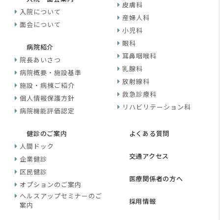
皮膚科
入院について
産婦人科
面会について
小児科
眼科
病院紹介
耳鼻咽喉科
院長あいさつ
乳腺科
病院概要・施設基準
放射線科
施設・病棟ご紹介
救急診療科
個人情報保護方針
リハビリテーション科
病院機能評価認定
健診のご案内
よくある質問
人間ドック
交通アクセス
企業健診
区民健診
医療関係者の方へ
オプションのご案内
ヘルスアップセミナーのご
採用情報
案内