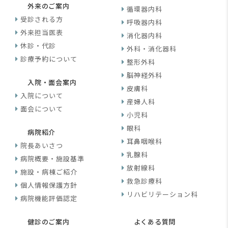
外来のご案内
循環器内科
受診される方
呼吸器内科
外来担当医表
消化器内科
休診・代診
外科・消化器科
診療予約について
整形外科
脳神経外科
入院・面会案内
皮膚科
入院について
産婦人科
面会について
小児科
眼科
病院紹介
耳鼻咽喉科
院長あいさつ
乳腺科
病院概要・施設基準
放射線科
施設・病棟ご紹介
救急診療科
個人情報保護方針
リハビリテーション科
病院機能評価認定
健診のご案内
よくある質問