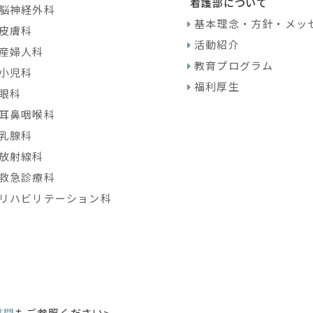
看護部について
脳神経外科
基本理念・方針・メッ
皮膚科
活動紹介
産婦人科
教育プログラム
小児科
福利厚生
眼科
耳鼻咽喉科
乳腺科
放射線科
救急診療科
リハビリテーション科
質問
もご参照ください>