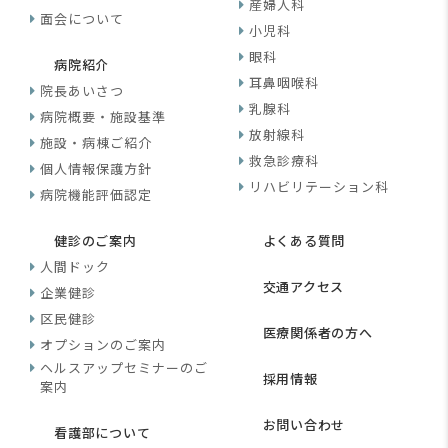
産婦人科
面会について
小児科
眼科
病院紹介
耳鼻咽喉科
院長あいさつ
乳腺科
病院概要・施設基準
放射線科
施設・病棟ご紹介
救急診療科
個人情報保護方針
リハビリテーション科
病院機能評価認定
健診のご案内
よくある質問
人間ドック
交通アクセス
企業健診
区民健診
医療関係者の方へ
オプションのご案内
ヘルスアップセミナーのご
採用情報
案内
お問い合わせ
看護部について