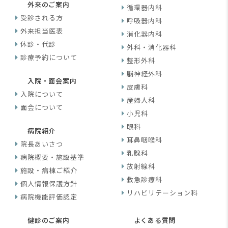
外来のご案内
循環器内科
受診される方
呼吸器内科
外来担当医表
消化器内科
休診・代診
外科・消化器科
診療予約について
整形外科
脳神経外科
入院・面会案内
皮膚科
入院について
産婦人科
面会について
小児科
眼科
病院紹介
耳鼻咽喉科
院長あいさつ
乳腺科
病院概要・施設基準
放射線科
施設・病棟ご紹介
救急診療科
個人情報保護方針
リハビリテーション科
病院機能評価認定
健診のご案内
よくある質問