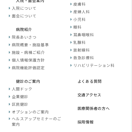
入院・面会案内
皮膚科
入院について
産婦人科
面会について
小児科
眼科
病院紹介
耳鼻咽喉科
院長あいさつ
乳腺科
病院概要・施設基準
放射線科
施設・病棟ご紹介
救急診療科
個人情報保護方針
リハビリテーション科
病院機能評価認定
健診のご案内
よくある質問
人間ドック
交通アクセス
企業健診
区民健診
医療関係者の方へ
オプションのご案内
ヘルスアップセミナーのご
採用情報
案内