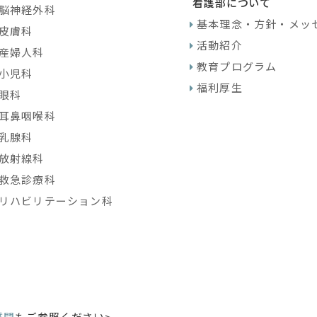
看護部について
脳神経外科
基本理念・方針・メッ
皮膚科
活動紹介
産婦人科
教育プログラム
小児科
福利厚生
眼科
耳鼻咽喉科
乳腺科
放射線科
救急診療科
リハビリテーション科
質問
もご参照ください>