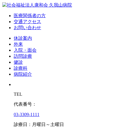
医療関係者の方
交通アクセス
お問い合わせ
休診案内
外来
入院・面会
訪問診療
健診
診療科
病院紹介
TEL
代表番号：
03-3309-1111
診療日：月曜日～土曜日