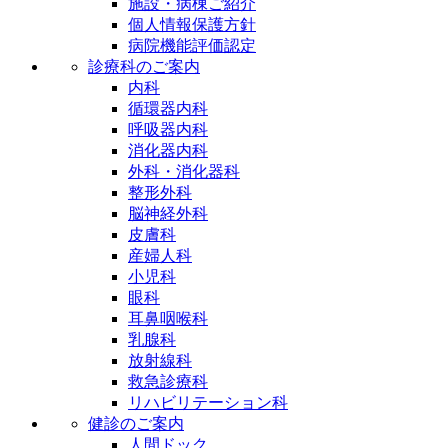
施設・病棟ご紹介
個人情報保護方針
病院機能評価認定
診療科のご案内
内科
循環器内科
呼吸器内科
消化器内科
外科・消化器科
整形外科
脳神経外科
皮膚科
産婦人科
小児科
眼科
耳鼻咽喉科
乳腺科
放射線科
救急診療科
リハビリテーション科
健診のご案内
人間ドック