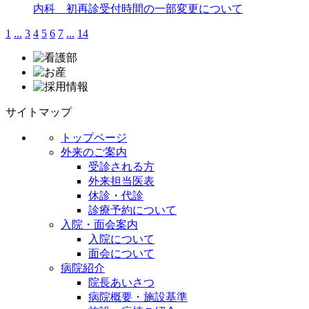
内科 初再診受付時間の一部変更について
1
...
3
4
5
6
7
...
14
サイトマップ
トップページ
外来のご案内
受診される方
外来担当医表
休診・代診
診療予約について
入院・面会案内
入院について
面会について
病院紹介
院長あいさつ
病院概要・施設基準