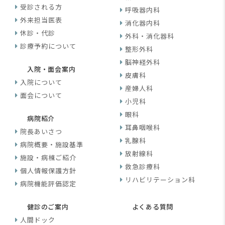
受診される方
呼吸器内科
外来担当医表
消化器内科
休診・代診
外科・消化器科
診療予約について
整形外科
脳神経外科
入院・面会案内
皮膚科
入院について
産婦人科
面会について
小児科
眼科
病院紹介
耳鼻咽喉科
院長あいさつ
乳腺科
病院概要・施設基準
放射線科
施設・病棟ご紹介
救急診療科
個人情報保護方針
リハビリテーション科
病院機能評価認定
健診のご案内
よくある質問
人間ドック