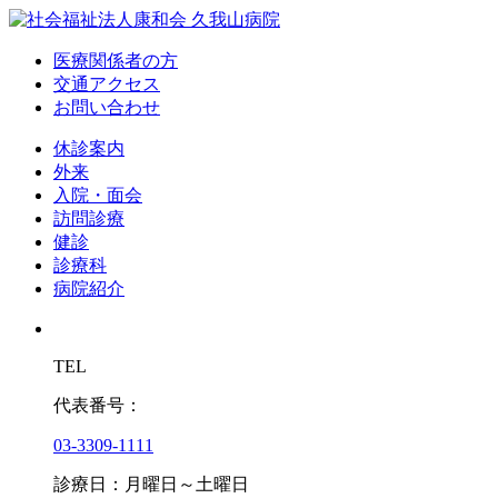
医療関係者の方
交通アクセス
お問い合わせ
休診案内
外来
入院・面会
訪問診療
健診
診療科
病院紹介
TEL
代表番号：
03-3309-1111
診療日：月曜日～土曜日