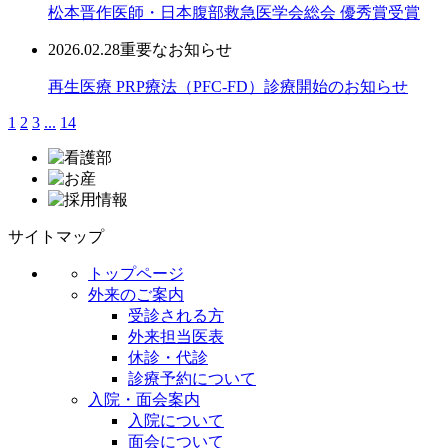
松本晋作医師・日本腹部救急医学会総会 優秀賞受賞
2026.02.28
重要なお知らせ
再生医療 PRP療法（PFC-FD）診療開始のお知らせ
1
2
3
...
14
サイトマップ
トップページ
外来のご案内
受診される方
外来担当医表
休診・代診
診療予約について
入院・面会案内
入院について
面会について