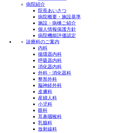
病院紹介
院長あいさつ
病院概要・施設基準
施設・病棟ご紹介
個人情報保護方針
病院機能評価認定
診療科のご案内
内科
循環器内科
呼吸器内科
消化器内科
外科・消化器科
整形外科
脳神経外科
皮膚科
産婦人科
小児科
眼科
耳鼻咽喉科
乳腺科
放射線科