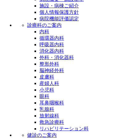
施設・病棟ご紹介
個人情報保護方針
病院機能評価認定
診療科のご案内
内科
循環器内科
呼吸器内科
消化器内科
外科・消化器科
整形外科
脳神経外科
皮膚科
産婦人科
小児科
眼科
耳鼻咽喉科
乳腺科
放射線科
救急診療科
リハビリテーション科
健診のご案内