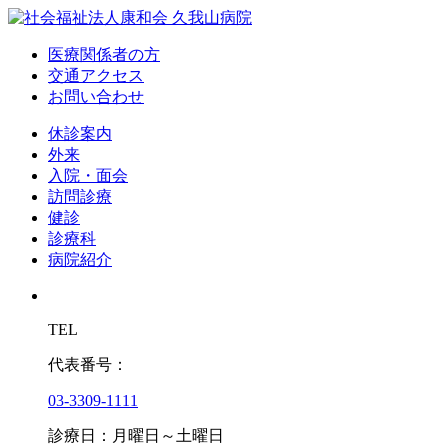
医療関係者の方
交通アクセス
お問い合わせ
休診案内
外来
入院・面会
訪問診療
健診
診療科
病院紹介
TEL
代表番号：
03-3309-1111
診療日：月曜日～土曜日