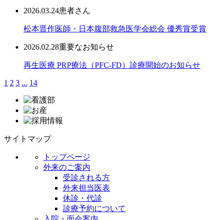
2026.03.24
患者さん
松本晋作医師・日本腹部救急医学会総会 優秀賞受賞
2026.02.28
重要なお知らせ
再生医療 PRP療法（PFC-FD）診療開始のお知らせ
1
2
3
...
14
サイトマップ
トップページ
外来のご案内
受診される方
外来担当医表
休診・代診
診療予約について
入院・面会案内