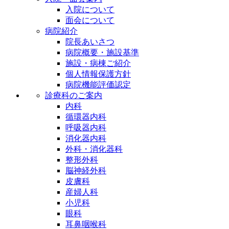
入院について
面会について
病院紹介
院長あいさつ
病院概要・施設基準
施設・病棟ご紹介
個人情報保護方針
病院機能評価認定
診療科のご案内
内科
循環器内科
呼吸器内科
消化器内科
外科・消化器科
整形外科
脳神経外科
皮膚科
産婦人科
小児科
眼科
耳鼻咽喉科