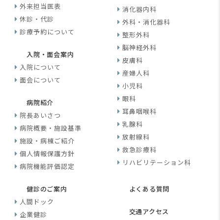
外来担当医表
消化器内科
休診・代診
外科・消化器科
診療予約について
整形外科
脳神経外科
入院・面会案内
皮膚科
入院について
産婦人科
面会について
小児科
眼科
病院紹介
耳鼻咽喉科
院長あいさつ
乳腺科
病院概要・施設基準
放射線科
施設・病棟ご紹介
救急診療科
個人情報保護方針
リハビリテーション科
病院機能評価認定
健診のご案内
よくある質問
人間ドック
交通アクセス
企業健診