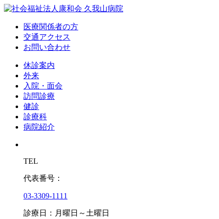
医療関係者の方
交通アクセス
お問い合わせ
休診案内
外来
入院・面会
訪問診療
健診
診療科
病院紹介
TEL
代表番号：
03-3309-1111
診療日：月曜日～土曜日