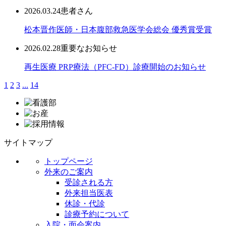
2026.03.24
患者さん
松本晋作医師・日本腹部救急医学会総会 優秀賞受賞
2026.02.28
重要なお知らせ
再生医療 PRP療法（PFC-FD）診療開始のお知らせ
1
2
3
...
14
サイトマップ
トップページ
外来のご案内
受診される方
外来担当医表
休診・代診
診療予約について
入院・面会案内