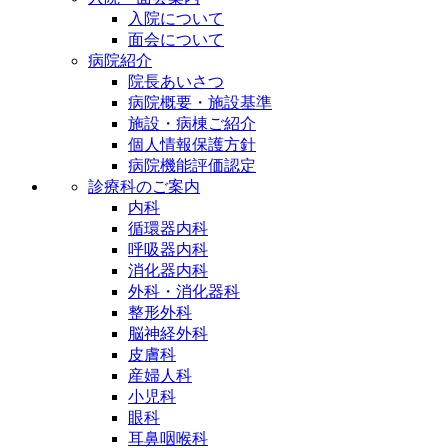
入院について
面会について
病院紹介
院長あいさつ
病院概要・施設基準
施設・病棟ご紹介
個人情報保護方針
病院機能評価認定
診療科のご案内
内科
循環器内科
呼吸器内科
消化器内科
外科・消化器科
整形外科
脳神経外科
皮膚科
産婦人科
小児科
眼科
耳鼻咽喉科