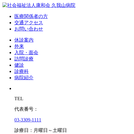
医療関係者の方
交通アクセス
お問い合わせ
休診案内
外来
入院・面会
訪問診療
健診
診療科
病院紹介
TEL
代表番号：
03-3309-1111
診療日：月曜日～土曜日