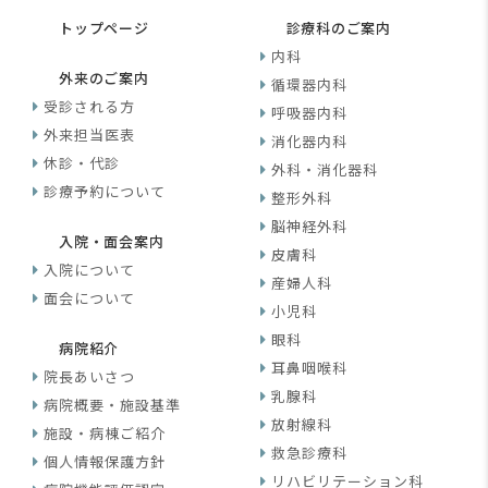
トップページ
診療科のご案内
内科
外来のご案内
循環器内科
受診される方
呼吸器内科
外来担当医表
消化器内科
休診・代診
外科・消化器科
診療予約について
整形外科
脳神経外科
入院・面会案内
皮膚科
入院について
産婦人科
面会について
小児科
眼科
病院紹介
耳鼻咽喉科
院長あいさつ
乳腺科
病院概要・施設基準
放射線科
施設・病棟ご紹介
救急診療科
個人情報保護方針
リハビリテーション科