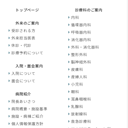
トップページ
診療科のご案内
内科
外来のご案内
循環器内科
受診される方
呼吸器内科
外来担当医表
消化器内科
休診・代診
外科・消化器科
診療予約について
整形外科
脳神経外科
入院・面会案内
皮膚科
入院について
産婦人科
面会について
小児科
眼科
病院紹介
耳鼻咽喉科
院長あいさつ
乳腺科
病院概要・施設基準
放射線科
施設・病棟ご紹介
救急診療科
個人情報保護方針