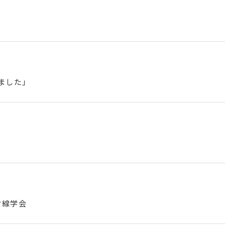
ました」
射線学会