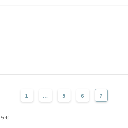
1
...
5
6
7
知らせ