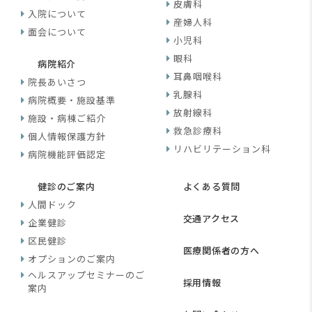
皮膚科
入院について
産婦人科
面会について
小児科
眼科
病院紹介
耳鼻咽喉科
院長あいさつ
乳腺科
病院概要・施設基準
放射線科
施設・病棟ご紹介
救急診療科
個人情報保護方針
リハビリテーション科
病院機能評価認定
健診のご案内
よくある質問
人間ドック
交通アクセス
企業健診
区民健診
医療関係者の方へ
オプションのご案内
ヘルスアップセミナーのご
採用情報
案内