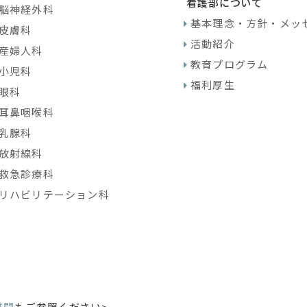
看護部について
脳神経外科
基本理念・方針・メッ
皮膚科
活動紹介
産婦人科
教育プログラム
小児科
福利厚生
眼科
耳鼻咽喉科
乳腺科
放射線科
救急診療科
リハビリテーション科
質問
もご参照ください>