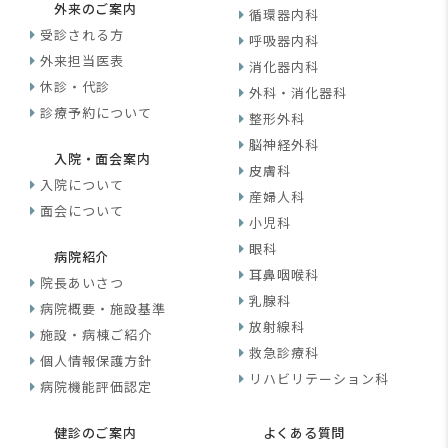
外来のご案内
循環器内科
受診される方
呼吸器内科
外来担当医表
消化器内科
休診・代診
外科・消化器科
診療予約について
整形外科
脳神経外科
入院・面会案内
皮膚科
入院について
産婦人科
面会について
小児科
眼科
病院紹介
耳鼻咽喉科
院長あいさつ
乳腺科
病院概要・施設基準
放射線科
施設・病棟ご紹介
救急診療科
個人情報保護方針
リハビリテーション科
病院機能評価認定
健診のご案内
よくある質問