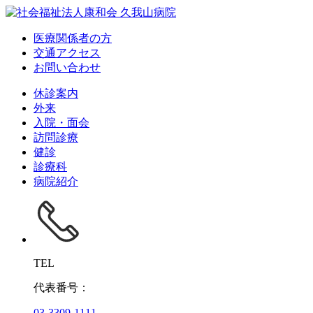
医療関係者の方
交通アクセス
お問い合わせ
休診案内
外来
入院・面会
訪問診療
健診
診療科
病院紹介
TEL
代表番号：
03-3309-1111