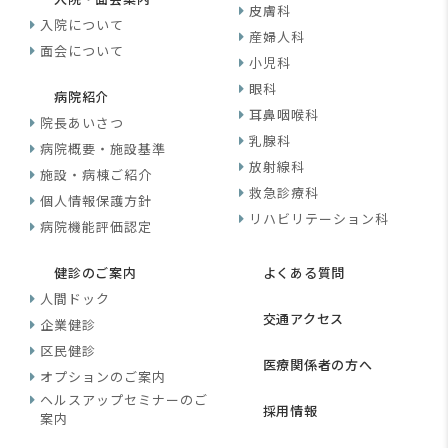
皮膚科
入院について
産婦人科
面会について
小児科
眼科
病院紹介
耳鼻咽喉科
院長あいさつ
乳腺科
病院概要・施設基準
放射線科
施設・病棟ご紹介
救急診療科
個人情報保護方針
リハビリテーション科
病院機能評価認定
健診のご案内
よくある質問
人間ドック
交通アクセス
企業健診
区民健診
医療関係者の方へ
オプションのご案内
ヘルスアップセミナーのご
採用情報
案内