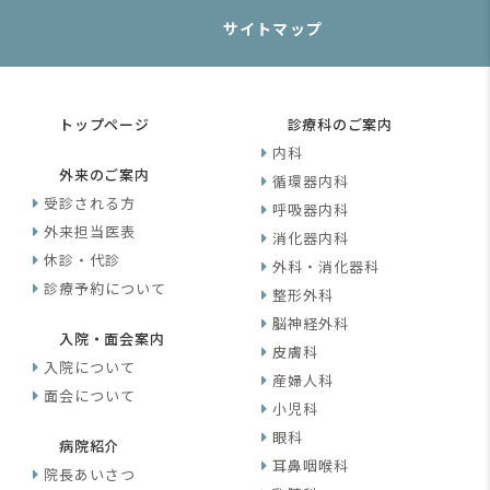
サイトマップ
トップページ
診療科のご案内
内科
外来のご案内
循環器内科
受診される方
呼吸器内科
外来担当医表
消化器内科
休診・代診
外科・消化器科
診療予約について
整形外科
脳神経外科
入院・面会案内
皮膚科
入院について
産婦人科
面会について
小児科
眼科
病院紹介
耳鼻咽喉科
院長あいさつ