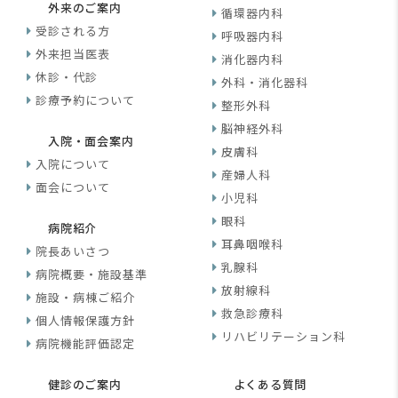
外来のご案内
循環器内科
受診される方
呼吸器内科
外来担当医表
消化器内科
休診・代診
外科・消化器科
診療予約について
整形外科
脳神経外科
入院・面会案内
皮膚科
入院について
産婦人科
面会について
小児科
眼科
病院紹介
耳鼻咽喉科
院長あいさつ
乳腺科
病院概要・施設基準
放射線科
施設・病棟ご紹介
救急診療科
個人情報保護方針
リハビリテーション科
病院機能評価認定
健診のご案内
よくある質問