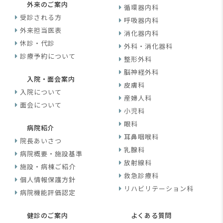
外来のご案内
循環器内科
受診される方
呼吸器内科
外来担当医表
消化器内科
休診・代診
外科・消化器科
診療予約について
整形外科
脳神経外科
入院・面会案内
皮膚科
入院について
産婦人科
面会について
小児科
眼科
病院紹介
耳鼻咽喉科
院長あいさつ
乳腺科
病院概要・施設基準
放射線科
施設・病棟ご紹介
救急診療科
個人情報保護方針
リハビリテーション科
病院機能評価認定
健診のご案内
よくある質問