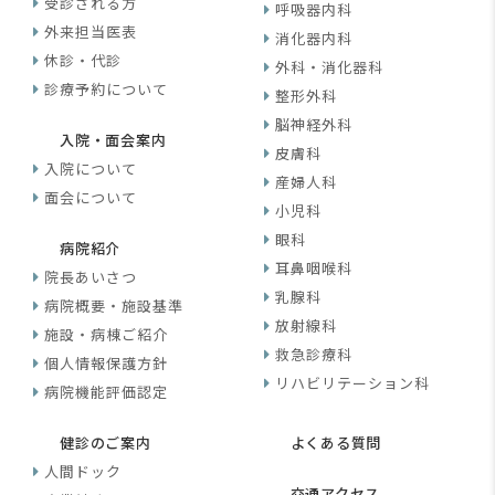
受診される方
呼吸器内科
外来担当医表
消化器内科
休診・代診
外科・消化器科
診療予約について
整形外科
脳神経外科
入院・面会案内
皮膚科
入院について
産婦人科
面会について
小児科
眼科
病院紹介
耳鼻咽喉科
院長あいさつ
乳腺科
病院概要・施設基準
放射線科
施設・病棟ご紹介
救急診療科
個人情報保護方針
リハビリテーション科
病院機能評価認定
健診のご案内
よくある質問
人間ドック
交通アクセス